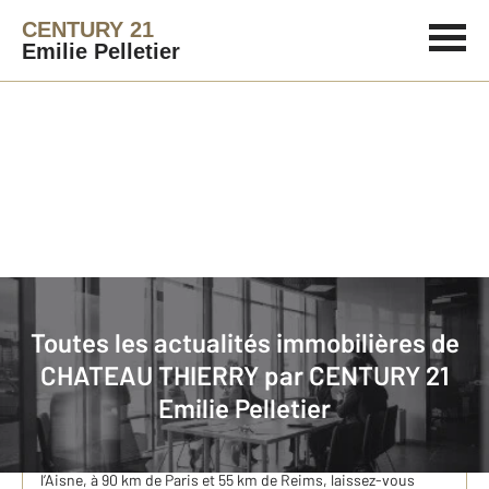
CENTURY 21
Emilie Pelletier
Immobilier
Actualités immobilières à CHATEAU THIERRY
Toutes les actualités immobilières de
CHATEAU THIERRY par
CENTURY 21
Achat d’une maison de caractère à Château-Thierry
Emilie Pelletier
avec notre agence immobilière CENTURY 21 Emilie
Pelletier
Dans la région des Hauts-de-France, dans le département de
l’Aisne, à 90 km de Paris et 55 km de Reims, laissez-vous