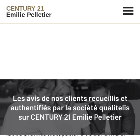
CENTURY 21
Emilie Pelletier
Agence immobilière
Avis de nos clients
Les avis de nos clients recueillis et
CENTURY 21 Emilie Pelletier
: nos
authentifiés par la société qualitelis
clients donnent leurs avis
sur
CENTURY 21 Emilie Pelletier
Notre agence CENTURY 21 Emilie Pelletier s’est fixée
comme priorité de vous apporter le meilleur service et