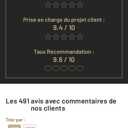
Prise en charge du projet client :
9.4 / 10
Taux Recommandation :
9.6 / 10
Les
491
avis avec commentaires de
nos clients
Trier par :
+ récent
+ ancien