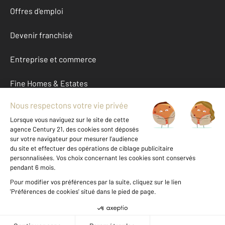
Offres d'emploi
Devenir franchisé
Entreprise et commerce
Fine Homes & Estates
À propos
International
Nous contacter
Mentions légales & CGU et Barèmes d'honoraires
Données personnelles