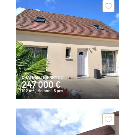
CHATEAU THIERRY 02
247 000 €
2
102 m
, Maison
, 5 pcs