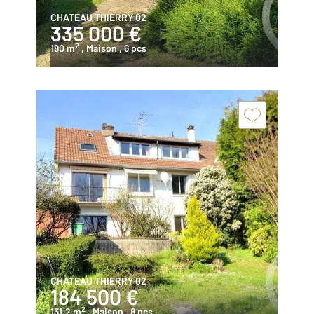
CHATEAU THIERRY 02
335 000 €
2
180 m
, Maison
, 6 pcs
CHATEAU THIERRY 02
184 500 €
2
131,2 m
, Maison
, 8 pcs