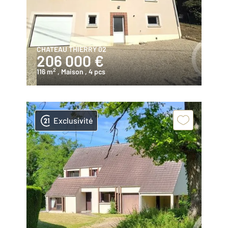
CHATEAU THIERRY 02
206 000 €
2
116 m
, Maison
, 4 pcs
Exclusivité