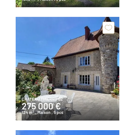
CHATEAU THIERRY 02
275 000 €
2
124 m
, Maison
, 5 pcs