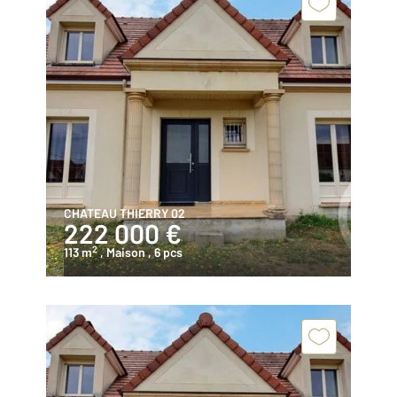
CHATEAU THIERRY 02
222 000 €
2
113 m
, Maison
, 6 pcs