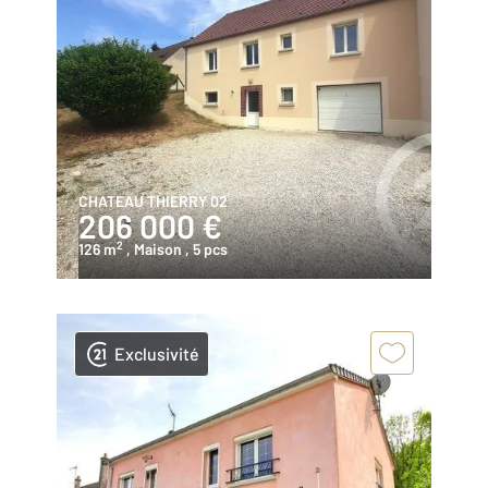
CHATEAU THIERRY 02
206 000 €
2
126 m
, Maison
, 5 pcs
Exclusivité