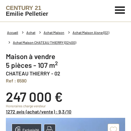
CENTURY 21
Emilie Pelletier
Accueil
Achat
Achat Maison
Achat Maison Aisne (02)
Achat Maison CHATEAU THIERRY (02400)
Maison à vendre
2
5 pièces - 107 m
CHATEAU THIERRY - 02
Ref : 6590
247 000 €
Honoraires charge vendeur
1272 avis (achat/vente) : 9,3/10
Exclusivité