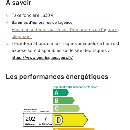
À savoir
Taxe foncière : 630 €
Barèmes d'honoraires de l'agence
Pour consulter les barèmes d'honoraires de l'agence,
cliquez ici
Les informations sur les risques auxquels ce bien est
exposé sont disponibles sur le site Géorisques :
https://www.georisques.gouv.fr/
Les performances énergétiques
logement extrêmement performant
consommation
(énergie primaire)
émissions
202
7
2
2
kWh/m
.an
kg CO
/m
.an
2