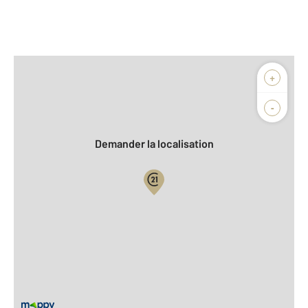
Afficher sur la carte :
+
Agence
Biens vendus
-
Demander la localisation
Vue globale
2
Surface totale : 130 m
2
Surface habitable : 107 m
2
Surface terrain : 630 m
Nombre de pièces : 5
[Voir le détail]