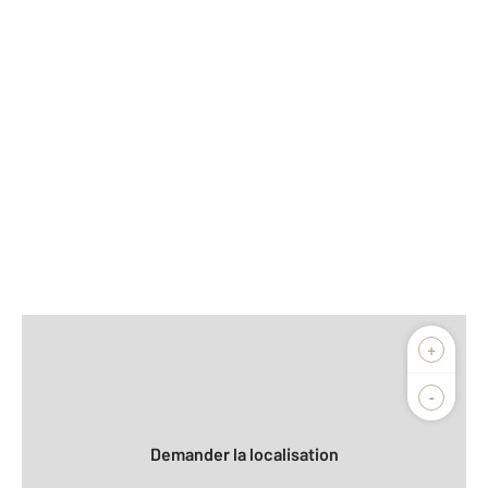
Afficher sur la carte :
+
Agence
Biens vendus
-
Demander la localisation