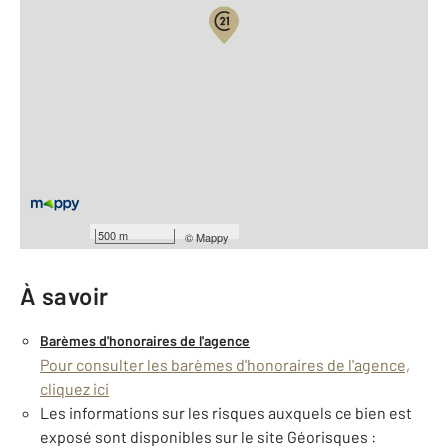
Vue globale
2
Surface totale : 947 m
Équipements
Général
Façade : 25 m
500 m
©
Mappy
À savoir
Barèmes d'honoraires de l'agence
Pour consulter les barèmes d'honoraires de l'agence,
cliquez ici
Les informations sur les risques auxquels ce bien est
exposé sont disponibles sur le site Géorisques :