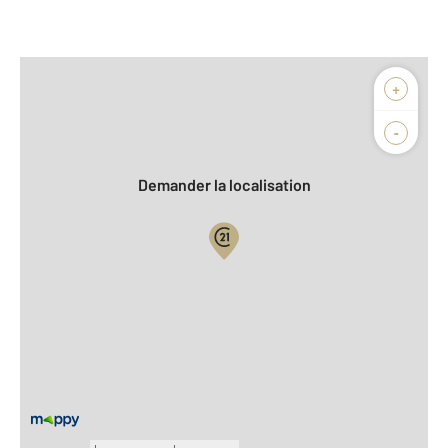
Afficher sur la carte :
+
Agence
Biens vendus
-
Demander la localisation
Vue globale
2
Surface totale : 72 m
2
Surface habitable : 65 m
Nombre de pièces : 4
[Voir le détail]
Équipements