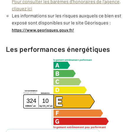
Pour consulter les barèmes d'honoraires de l'agence,
cliquez ici
Les informations sur les risques auxquels ce bien est
exposé sont disponibles sur le site Géorisques :
https://www.georisques.gouv.fr/
Les performances énergétiques
logement extrêmement performant
consommation
(énergie primaire)
émissions
324
10
2
2
kg CO
/m
.an
kWh/m
.an
2
logement extrêmement peu performant