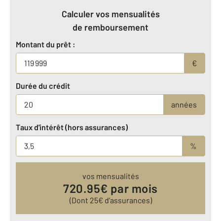
Calculer vos mensualités
de remboursement
Montant du prêt :
€
Durée du crédit
années
Taux d'intérêt (hors assurances)
%
vos mensualités
720.95
€ par mois
(Dont
25
€ d’assurances)