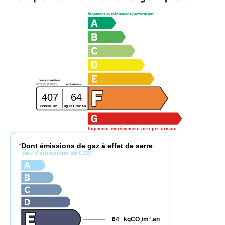
logement extrêmement performant
consommation
(énergie primaire)
émissions
407
64
2
2
kWh/m
.an
kg CO
/m
.an
2
logement extrêmement peu performant
Dont émissions de gaz à effet de serre
*
peu d'émissions de CO2
64
kgCO
/m
.an
2
2