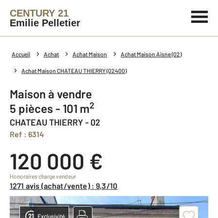
CENTURY 21
Emilie Pelletier
Accueil
Achat
Achat Maison
Achat Maison Aisne (02)
Achat Maison CHATEAU THIERRY (02400)
Maison à vendre
2
5 pièces - 101 m
CHATEAU THIERRY - 02
Ref : 6314
120 000 €
Honoraires charge vendeur
1271 avis (achat/vente) : 9,3/10
Exclusivité