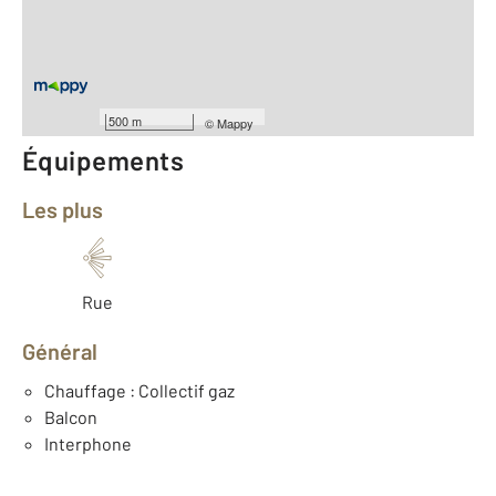
Type d'appartement : F2
er
Étage : 1
Nombre de pièces : 2
[Voir le détail]
Année construction : 1981
500 m
©
Mappy
Équipements
Les plus
Rue
Général
Chauffage : Collectif gaz
Balcon
Interphone