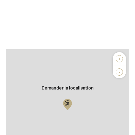
Afficher sur la carte :
+
Agence
Biens vendus
-
Demander la localisation
Vue globale
2
Surface totale : 43,5 m
2
Surface habitable : 43,1 m