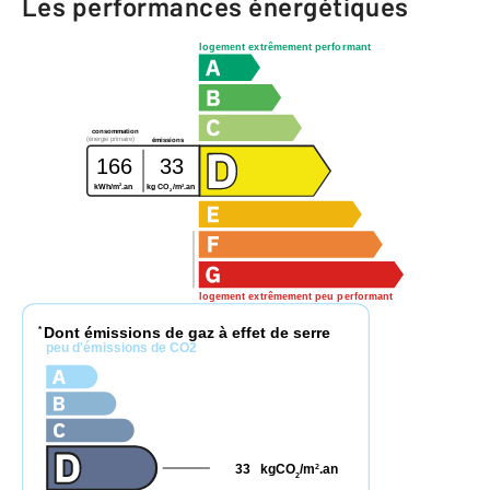
Les performances énergétiques
logement extrêmement performant
consommation
(énergie primaire)
émissions
166
33
2
2
kWh/m
.an
kg CO
/m
.an
2
logement extrêmement peu performant
Dont émissions de gaz à effet de serre
*
peu d'émissions de CO2
33
kgCO
/m
.an
2
2