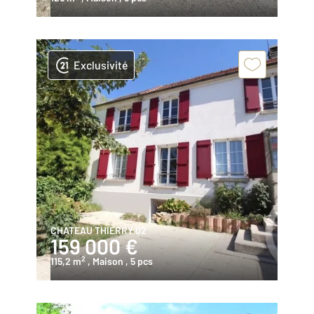
Exclusivité
CHATEAU THIERRY 02
159 000 €
2
115,2 m
, Maison
, 5 pcs