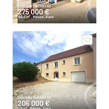
CHATEAU THIERRY 02
275 000 €
2
142,5 m
, Maison
, 6 pcs
CHATEAU THIERRY 02
206 000 €
2
126 m
, Maison
, 5 pcs