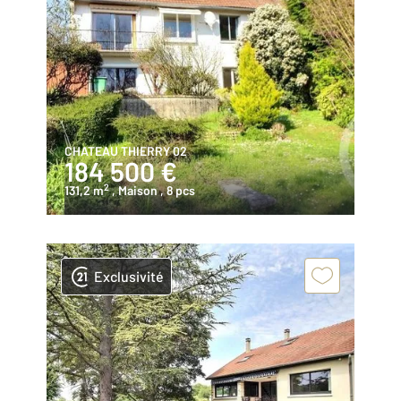
CHATEAU THIERRY 02
184 500 €
2
131,2 m
, Maison
, 8 pcs
Exclusivité