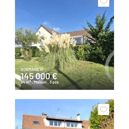
DORMANS 51
145 000 €
2
84 m
, Maison
, 3 pcs