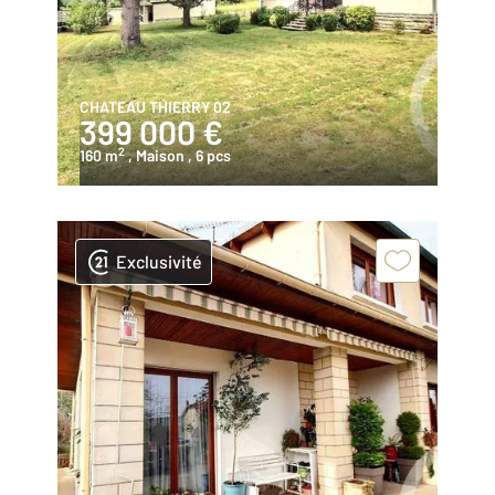
CHATEAU THIERRY 02
399 000 €
2
160 m
, Maison
, 6 pcs
Exclusivité