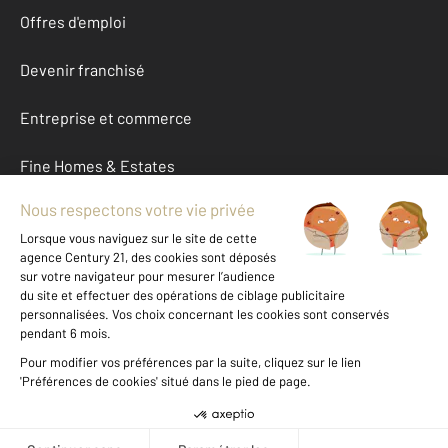
Offres d'emploi
Devenir franchisé
Entreprise et commerce
Fine Homes & Estates
À propos
International
Nous contacter
Mentions légales & CGU et Barèmes d'honoraires
Données personnelles