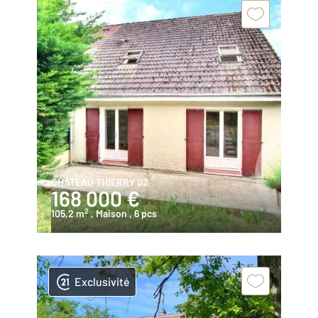
CHATEAU THIERRY 02
168 000 €
2
105,2 m
, Maison
, 6 pcs
Exclusivité