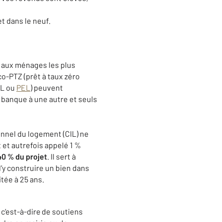
t dans le neuf.
e aux ménages les plus
co-PTZ (prêt à taux zéro
EL ou
PEL
) peuvent
 banque à une autre et seuls
nnel du logement (CIL) ne
 et autrefois appelé 1 %
40 % du projet
. Il sert à
d’y construire un bien dans
tée à 25 ans.
c’est-à-dire de soutiens