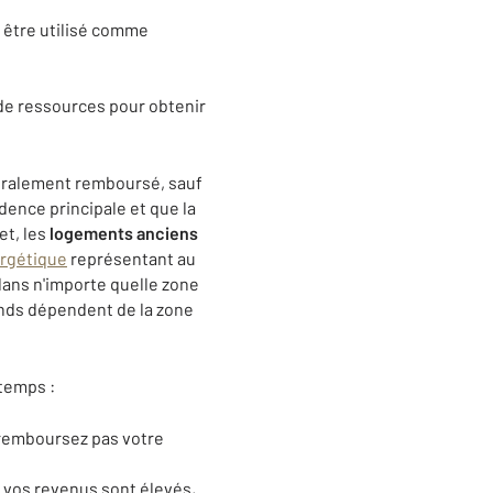
r être utilisé comme
 de ressources pour obtenir
égralement remboursé, sauf
sidence principale et que la
et, les
logements anciens
ergétique
représentant au
 dans n'importe quelle zone
onds dépendent de la zone
temps :
e remboursez pas votre
s vos revenus sont élevés,