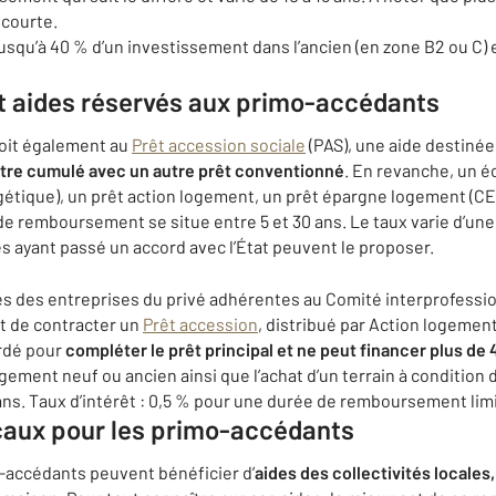
 courte.
squ’à 40 % d’un investissement dans l’ancien (en zone B2 ou C) e
et aides réservés aux primo-accédants
oit également au
Prêt accession sociale
(PAS), une aide destiné
être cumulé avec un autre prêt conventionné
. En revanche, un é
rgétique), un prêt action logement, un prêt épargne logement (C
de remboursement se situe entre 5 et 30 ans. Le taux varie d’une
s ayant passé un accord avec l’État peuvent le proposer.
s des entreprises du privé adhérentes au Comité interprofessio
oit de contracter un
Prêt accession
, distribué par Action logement
rdé pour
compléter le prêt principal et ne peut financer plus de 
ogement neuf ou ancien ainsi que l’achat d’un terrain à condition 
ans. Taux d’intérêt : 0,5 % pour une durée de remboursement limi
caux pour les primo-accédants
o-accédants peuvent bénéficier d’
aides des collectivités locales,