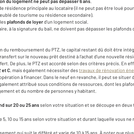
ion du logement ne peut pas dépasser 6 ans
.
e résidence principale au locataire (il ne peut pas être loué pou
eublé de tourisme ou résidence secondaire).
 les
plafonds de loyer
d'un logement social.
ire, à la signature du bail, ne doivent pas dépasser les plafonds
fin du remboursement du PTZ, le capital restant dû doit être int
un transfert sur le nouveau prêt destiné à l’achat d’une nouvelle ré
ert. De plus, le PTZ est accordé selon des critères précis. En eff
 et C
, mais également nécessiter des
travaux de rénovation én
pération à financer. Dans le neuf en revanche, il peut se situer
alement attribué sous conditions de ressources, dont les plaf
logement et du nombre de personnes y habitant.
nd sur 20 ou 25 ans
selon votre situation et se découpe en deux 
e 5, 10 ou 15 ans selon votre situation et durant laquelle vous n
ment qui suit le différé et varie de 10 à 15 ans. À noter que plu