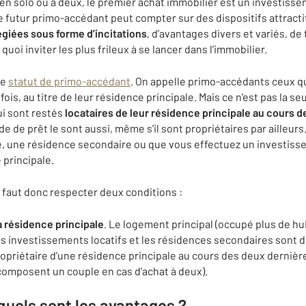
 en solo ou a deux, le premier achat immobilier est un investiss
futur primo-accédant peut compter sur des dispositifs attractifs a
égiées sous forme d’incitations
, d’avantages divers et variés, de 
quoi inviter les plus frileux à se lancer dans l’immobilier.
le
statut de primo-accédant
. On appelle primo-accédants ceux qu
ois, au titre de leur résidence principale. Mais ce n'est pas la s
ui sont restés
locataires de leur résidence principale au cours 
 de prêt le sont aussi, même s'il sont propriétaires par ailleurs.
 une résidence secondaire ou que vous effectuez un investissem
 principale.
l faut donc respecter deux conditions :
a résidence principale
. Le logement principal (occupé plus de hui
s investissements locatifs et les résidences secondaires sont 
propriétaire d’une résidence principale au cours des deux dernièr
composent un couple en cas d'achat à deux).
quels sont les avantages ?