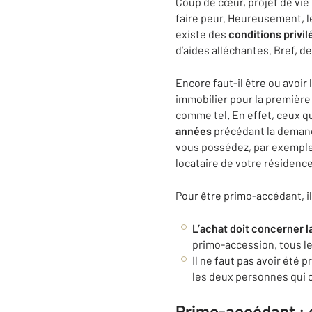
Coup de cœur, projet de vie
faire peur. Heureusement, le 
existe des
conditions privil
d’aides alléchantes. Bref, de 
Encore faut-il être ou avoir 
immobilier pour la première f
comme tel. En effet, ceux q
années
précédant la demande
vous possédez, par exemple,
locataire de votre résidence
Pour être primo-accédant, i
L’achat doit concerner l
primo-accession, tous le
Il ne faut pas avoir été 
les deux personnes qui 
Primo-accédant : 