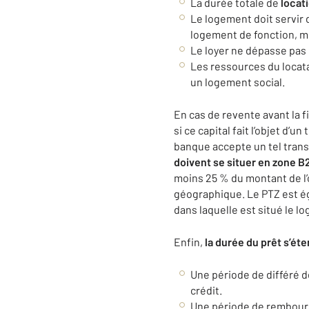
La durée totale de
locat
Le logement doit servir d
logement de fonction, m
Le loyer ne dépasse pas
Les ressources du locata
un logement social.
En cas de revente avant la 
si ce capital fait l’objet d’
banque accepte un tel transf
doivent se situer en zone B2
moins 25 % du montant de l’o
géographique. Le PTZ est ég
dans laquelle est situé le 
Enfin,
l
a durée du prêt s’éte
Une période de différé d
crédit.
Une période de rembourse