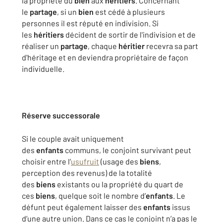
la propriété du
bien
aux
héritiers
. Concernant
le
partage
, si un
bien
est cédé à plusieurs
personnes il est réputé en indivision. Si
les
héritiers
décident de sortir de l'indivision et de
réaliser un
partage
, chaque
héritier
recevra sa part
d'héritage et en deviendra propriétaire de façon
individuelle.
Réserve successorale
Si le couple avait uniquement
des
enfants
communs, le conjoint survivant peut
choisir entre l’
usufruit
(usage des
biens
,
perception des revenus) de la totalité
des
biens
existants ou la propriété du quart de
ces
biens
, quelque soit le nombre d’
enfants
. Le
défunt peut également laisser des
enfants
issus
d’une autre union. Dans ce cas le conjoint n’a pas le