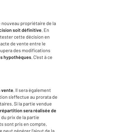
 nouveau propriétaire de la
sion soit définitive
. En
ntester cette décision en
n acte de vente entre le
occupera des modifications
 des hypothèques
. C’est à ce
a vente
. Il sera également
tion s’effectue au prorata de
aires. Si la partie vendue
 répartition sera réalisée de
du prix de la partie
ts sont pris en compte,
 peut générer l’ajout de la