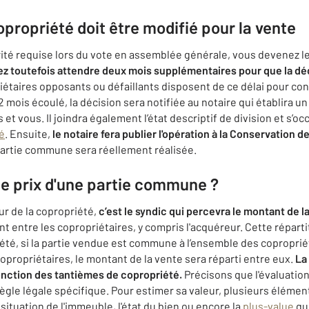
propriété doit être modifié pour la vente
rité requise lors du vote en assemblée générale, vous devenez le
z toutefois attendre deux mois supplémentaires pour que la déci
riétaires opposants ou défaillants disposent de ce délai pour co
 2 mois écoulé, la décision sera notifiée au notaire qui établira u
 et vous. Il joindra également l’état descriptif de division et s’
é
. Ensuite,
le notaire fera publier l'opération à la Conservation
partie commune sera réellement réalisée.
le prix d'une partie commune ?
ur de la copropriété,
c’est le syndic qui percevra le montant de l
t entre les copropriétaires, y compris l'acquéreur. Cette réparti
été, si la partie vendue est commune à l’ensemble des copropriét
copropriétaires, le montant de la vente sera réparti entre eux.
La
onction des tantièmes de copropriété.
Précisons que l'évaluation 
gle légale spécifique. Pour estimer sa valeur, plusieurs élémen
situation de l'immeuble, l'état du bien ou encore la
plus-value
que