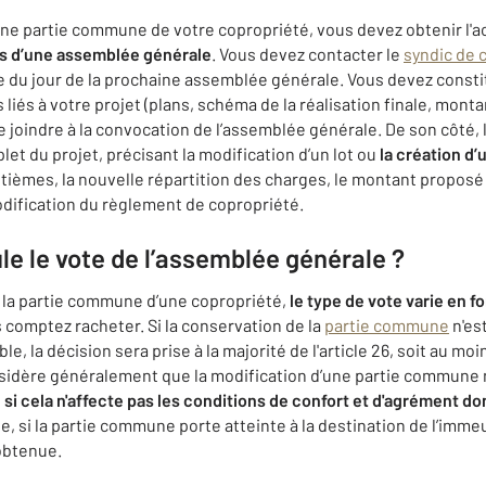
une partie commune de votre copropriété, vous devez obtenir l'ac
rs d’une assemblée générale
. Vous devez contacter le
syndic de 
rdre du jour de la prochaine assemblée générale. Vous devez cons
liés à votre projet (plans, schéma de la réalisation finale, mont
e joindre à la convocation de l’assemblée générale. De son côté, l
et du projet, précisant la modification d’un lot ou
la création d’
tièmes, la nouvelle répartition des charges, le montant proposé p
odification du règlement de copropriété.
e le vote de l’assemblée générale ?
e la partie commune d’une copropriété,
le type de vote varie en f
 comptez racheter. Si la conservation de la
partie commune
n'es
le, la décision sera prise à la majorité de l'article 26, soit au moi
sidère généralement que la modification d’une partie commune ne
,
si cela n'affecte pas les conditions de confort et d'agrément do
e, si la partie commune porte atteinte à la destination de l’imme
obtenue.