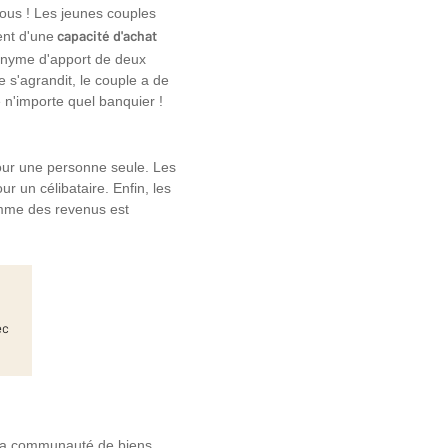
vous ! Les jeunes couples
capacité d'achat
ent d'une
nonyme d'apport de deux
e s'agrandit, le couple a de
 n'importe quel banquier !
our une personne seule. Les
 un célibataire. Enfin, les
somme des revenus est
ec
« la communauté de biens