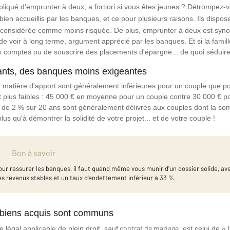
pliqué d'emprunter à deux, a fortiori si vous êtes jeunes ? Détrompez-
en accueillis par les banques, et ce pour plusieurs raisons. Ils dispos
est considérée comme moins risquée. De plus, emprunter à deux est sy
de voir à long terme, argument apprécié par les banques. Et si la famill
es comptes ou de souscrire des placements d'épargne... de quoi séduire
ants, des banques moins exigeantes
matière d'apport sont généralement inférieures pour un couple que p
plus faibles : 45 000 € en moyenne pour un couple contre 30 000 € pour
ins de 2 % sur 20 ans sont généralement délivrés aux couples dont la 
us qu'à démontrer la solidité de votre projet... et de votre couple !
Bon à savoir
our rassurer les banques, il faut quand même vous munir d'un dossier solide, av
es revenus stables et un taux d'endettement inférieur à 33 %.
s biens acquis sont communs
contrat de mariage
 légal applicable de plein droit, sauf
, est celui de 