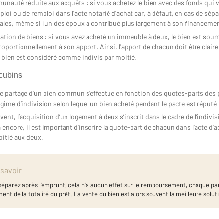
unauté réduite aux acquêts : si vous achetez le bien avec des fonds qui v
ploi ou de remploi dans l'acte notarié d'achat car, à défaut, en cas de sépar
ales, même si l’un des époux a contribué plus largement à son financemen
ation de biens : si vous avez acheté un immeuble à deux, le bien est soumi
roportionnellement à son apport. Ainsi, l'apport de chacun doit être claire
le bien est considéré comme indivis par moitié.
cubins
 le partage d’un bien commun s’effectue en fonction des quotes-parts des p
égime d’indivision selon lequel un bien acheté pendant le pacte est réputé 
ent, l’acquisition d’un logement à deux s’inscrit dans le cadre de l’indivi
encore, il est important d’inscrire la quote-part de chacun dans l’acte d’ac
oitié aux deux.
 savoir
séparez après l'emprunt, cela n'a aucun effet sur le remboursement, chaque pa
ent de la totalité du prêt. La vente du bien est alors souvent la meilleure solut