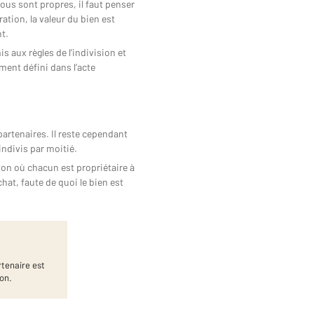
ous sont propres, il faut penser
ation, la valeur du bien est
t.
s aux règles de l’indivision et
ment défini dans l’acte
artenaires. Il reste cependant
indivis par moitié.
sion où chacun est propriétaire à
hat, faute de quoi le bien est
rtenaire est
ion.