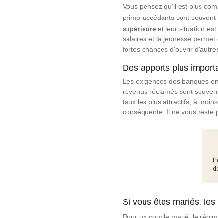
Vous pensez qu'il est plus com
primo-accédants sont souvent bi
supérieure
et leur situation 
salaires et la jeunesse permet 
fortes chances d'ouvrir d'autr
Des apports plus import
Les exigences des banques en 
revenus réclamés sont souvent 
taux les plus attractifs, à mo
conséquente. Il ne vous reste pl
P
d
Si vous êtes mariés, le
Pour un couple marié, le régime