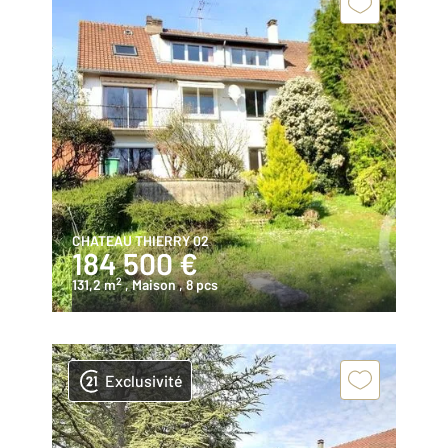
CHATEAU THIERRY 02
184 500 €
2
131,2 m
, Maison
, 8 pcs
Exclusivité