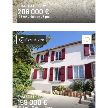
CHATEAU THIERRY 02
206 000 €
2
126 m
, Maison
, 5 pcs
Exclusivité
CHATEAU THIERRY 02
159 000 €
2
115,2 m
, Maison
, 5 pcs