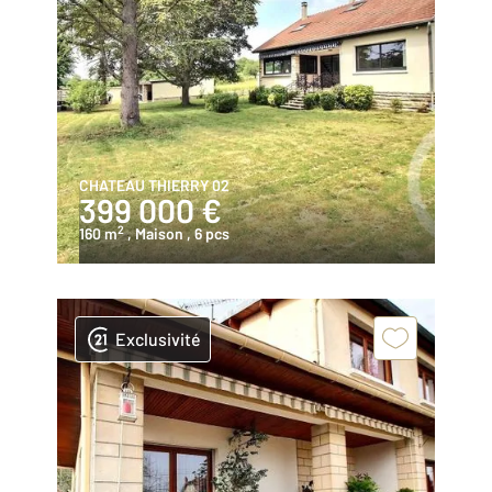
CHATEAU THIERRY 02
399 000 €
2
160 m
, Maison
, 6 pcs
Exclusivité