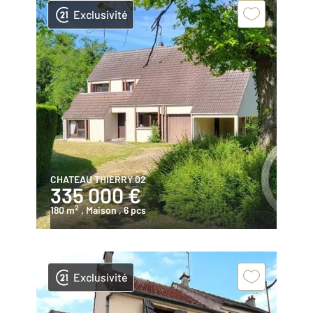
Exclusivité
CHATEAU THIERRY 02
335 000 €
2
180 m
, Maison
, 6 pcs
Exclusivité