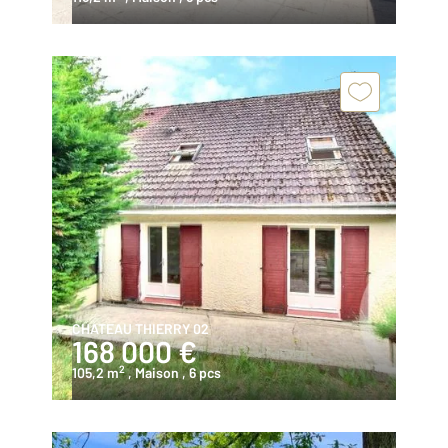
CHATEAU THIERRY 02
168 000 €
2
105,2 m
, Maison
, 6 pcs