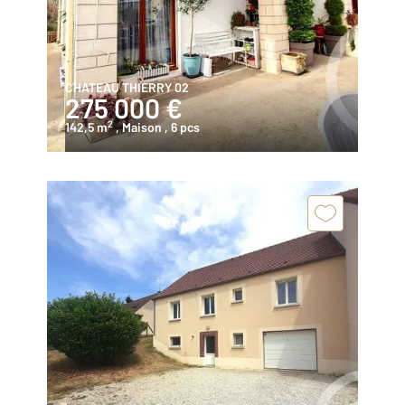
CHATEAU THIERRY 02
275 000 €
2
142,5 m
, Maison
, 6 pcs