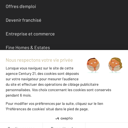
Offres d'emploi
Devenir franchisé
Entreprise et commerce
Fine Homes & Estates
À propos
International
Nous contacter
Mentions légales & CGU et Barèmes d'honoraires
Données personnelles